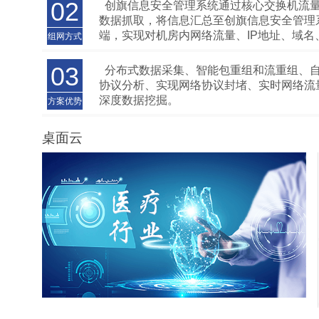
的非法信息能有个及时有效的监管机制。中
02
创旗信息安全管理系统通过核心交换机流
《关于加强和创新社会管理的意见》（中发〔
数据抓取，将信息汇总至创旗信息安全管理
11号）中明确要求加强网络技术手段和管理
端，实现对机房内网络流量、IP地址、域名
组网方式
设，完善网上有害信息的监测和查处机制，
容、应用等各类资源信息的采集、监测、分
和处置能力。
和管控。采用并联/串联模式基于交换机端
03
分布式数据采集、智能包重组和流重组、
理，可灵活部署在基础网络中。
协议分析、实现网络协议封堵、实时网络流
深度数据挖掘。
方案优势
桌面云