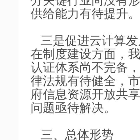
分关键行业尚没有
供给能力有待提升
三是促进云计算发
在制度建设方面，
认证体系尚不完备
律法规有待健全，
府信息资源开放共
问题亟待解决。
三、总体形势