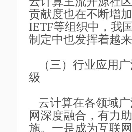
云计算主流开源社
贡献度也在不断增加。在
IETF等组织中，
制定中也发挥着越
（三）行业应用广
级
云计算在各领域广
网深度融合，有力助
施。一是成为互联