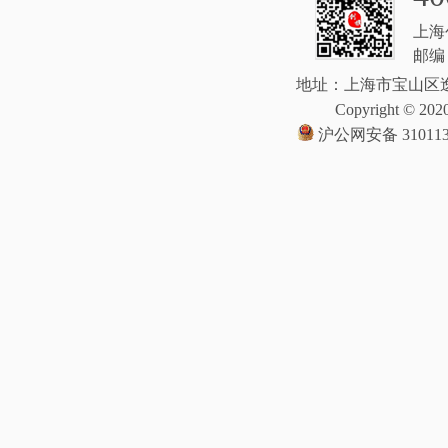
上海
邮编：
地址：上海市宝山区逸
Copyright © 2020
沪公网安备 310113