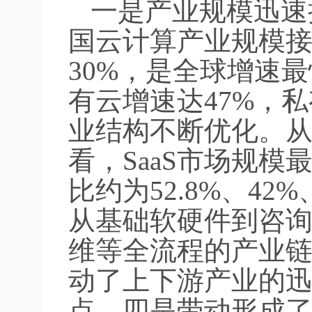
一是产业规模迅速
国云计算产业规模
30
%，是全球增速最
有云增速达
47
%，私
业结构不断优化。
看，SaaS市场规模最大
比约为
52
.
8
%、
42
%
从基础软硬件到咨
维等全流程的产业
动了上下游产业的
点。四是带动形成