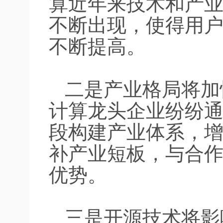
算近年来技术和产
不断出现，使得用
不断提高。
二是产业格局将加
计算龙头企业纷纷
段构建产业体系，
补产业短板，与合
优势。
三是开源技术将影