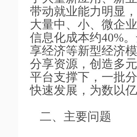
带动就业能力明显
大量中、小、微企
信息化成本约
40
%
享经济等新型经济
分享资源，创造多
平台支撑下，一批
快速发展，为数以
二、主要问题