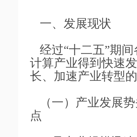
一、发展现状
经过“十二五”期
计算产业得到快速
长、加速产业转型
（一）产业发展势
点