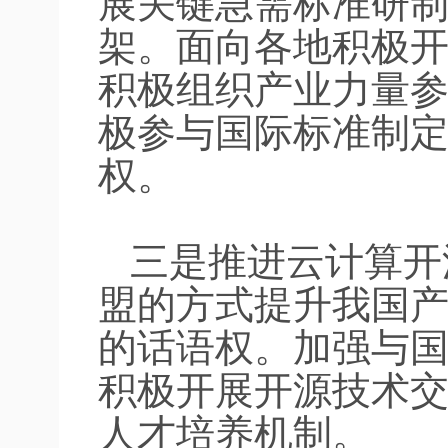
展关键急需标准研
架。面向各地积极
积极组织产业力量
极参与国际标准制
权。
三是推进云计算开
盟的方式提升我国
的话语权。加强与
积极开展开源技术
人才培养机制。