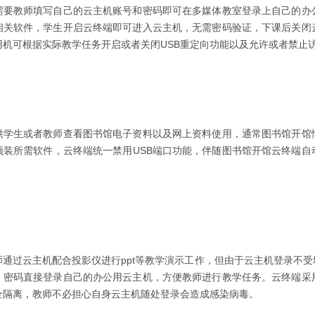
需要教师填写自己的云主机账号和密码即可在多媒体教室登录上自己的办
相关软件，学生开启云终端即可进入云主机，无需密码验证，下课后关闭
用机可根据实际教学任务开启或者关闭USB重定向功能以及允许或者禁止
供学生或者教师查看图书馆电子资料以及网上资料使用，通常图书馆开馆
预装所需软件，云终端统一禁用USB端口功能，伴随图书馆开馆云终端自
师通过云主机配合投影仪进行ppt等教学演示工作，但由于云主机登录不
，密码直接登录自己的办公用云主机，方便教师进行教学任务。云终端采
全隔离，教师不必担心自身云主机随处登录会造成感染病毒。