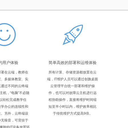
的用户体验
简单高效的部署和运维体验
部署在云端，教师在
所有计算、存储资源都放置在云
室、多媒体教室、实
端，IT维护人员可以通过创旗桌面
以通过不同的云终端
云管理平台统一部署和维护操
主机，“电脑”不必随
作，也可以对故障云主机进行远
以轻松完成教学任
程协助操作，直接将维护时间缩
教学办公的连续性和
短至半小时以内，维护效率相比
性。另外，云终端设
于传统维护方式提高9倍。
静无噪音，可背挂于
臃肿的IT设备放置环