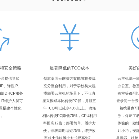
和安全策略
显著降低的TCO成本
美好
平台提供诸如
创旗桌面云解决方案能够将资源
云主机统一
IP、弹性IP、
充分整合利用，对于学校类大规
办公室、教
部DHCP服务
模部署云主机的场景下，不仅直
验室等都可
IT维护人员可
接采购成本比传统PC低，并且五
登录同一台云
景搭建个性化
年TCO可以减少40%以上。功耗
着携带也可
络。
相比传统PC降低75%，CPU利用
务，保证了
率提高12倍；部署简单、维护方
体验的一致
便，部署周期缩短75%，维护效
计小巧，安
率相比传统维护方式提高9倍。
显示器，杜绝