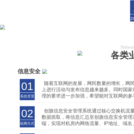
2
Networ
各类
信息安全
01
随着互联网的发展，网民数量的增长，网
上进行活动与发布信息越来越多。同时国家
理的要求进一步加强，希望能对互联网的参
系统背景
摸索清楚、了解底细、掌握实情、对隐藏于
的非法信息能有个及时有效的监管机制。中
02
创旗信息安全管理系统通过核心交换机流
《关于加强和创新社会管理的意见》（中发〔
数据抓取，将信息汇总至创旗信息安全管理
11号）中明确要求加强网络技术手段和管理
端，实现对机房内网络流量、IP地址、域名
组网方式
设，完善网上有害信息的监测和查处机制，
容、应用等各类资源信息的采集、监测、分
和处置能力。