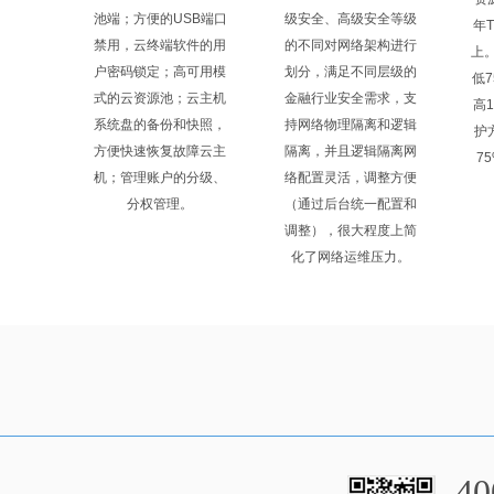
池端；方便的USB端口
级安全、高级安全等级
年
禁用，云终端软件的用
的不同对网络架构进行
上
户密码锁定；高可用模
划分，满足不同层级的
低
式的云资源池；云主机
金融行业安全需求，支
高
系统盘的备份和快照，
持网络物理隔离和逻辑
护
方便快速恢复故障云主
隔离，并且逻辑隔离网
7
机；管理账户的分级、
络配置灵活，调整方便
分权管理。
（通过后台统一配置和
调整），很大程度上简
化了网络运维压力。
40