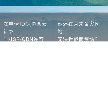
在申请IDC(包含云
你还在为未备案网
计算
站
）/ISP/CDN许可
无法拦截而烦恼?
证?
在为怎么发现非法
备案工作量太大
信息而困扰?
而无从下手？